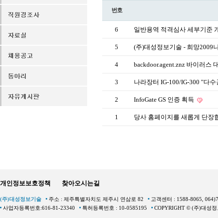
번호
6
일반용역 적격심사 세부기준 
5
(주)대성정보기술 - 희망200
4
backdoor.agent.znz 바이러
3
나라장터 IG-100/IG-300 
2
InfoGate GS 인증 획득
1
당사 홈페이지를 새롭게 단장
개인정보보호정책
찾아오시는길
(주)대성정보기술
주소 : 제주특별자치도 제주시 연삼로 82
고객센터 : 1588-8065, 064)
사업자등록번호:616-81-23340
특허등록번호 : 10-0585195
COPYRIGHT © (주)대성정보